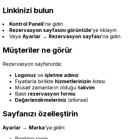
Linkinizi bulun
Kontrol Paneli
'ne gidin
Rezervasyon sayfasını görüntüle
'ye tıklayın
Veya
Ayarlar
→
Rezervasyon sayfası
'na gidin
Müşteriler ne görür
Rezervasyon sayfanızda:
Logonuz
ve
işletme adınız
Fiyatlarla birlikte
hizmetlerinizin
listesi
Müsait zamanların olduğu
takvim
Basit
rezervasyon formu
Değerlendirmeleriniz
(etkinse)
Sayfanızı özelleştirin
Ayarlar
→
Marka
'ya gidin:
Renkleri seçin